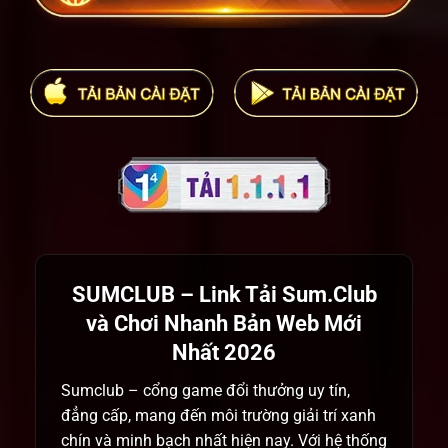
SUMCLUB – Link Tải Sum.Club
và Chơi Nhanh Bản Web Mới
Nhất 2026
Sumclub – cổng game đổi thưởng uy tín,
đẳng cấp, mang đến môi trường giải trí xanh
chín và minh bạch nhất hiện nay. Với hệ thống