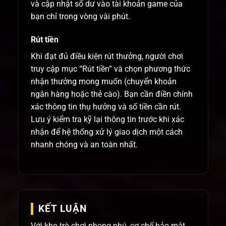
và cập nhật số dư vào tài khoản game của
bạn chỉ trong vòng vài phút.
Rút tiền
Khi đạt đủ điều kiện rút thưởng, người chơi
truy cập mục “Rút tiền” và chọn phương thức
nhận thưởng mong muốn (chuyển khoản
ngân hàng hoặc thẻ cào). Bạn cần điền chính
xác thông tin thụ hưởng và số tiền cần rút.
Lưu ý kiểm tra kỹ lại thông tin trước khi xác
nhận để hệ thống xử lý giao dịch một cách
nhanh chóng và an toàn nhất.
KẾT LUẬN
Với kho trò chơi phong phú, cơ chế bảo mật