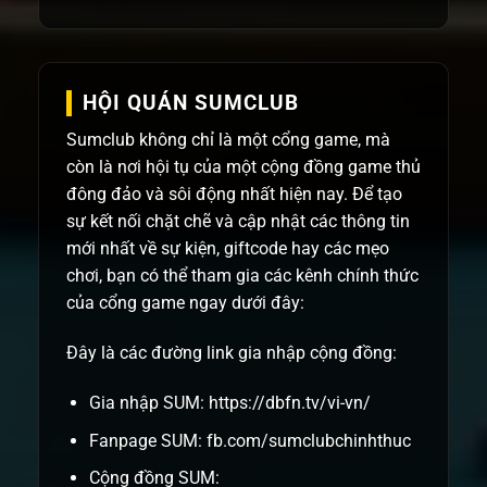
HỘI QUÁN SUMCLUB
Sumclub không chỉ là một cổng game, mà
còn là nơi hội tụ của một cộng đồng game thủ
đông đảo và sôi động nhất hiện nay. Để tạo
sự kết nối chặt chẽ và cập nhật các thông tin
mới nhất về sự kiện, giftcode hay các mẹo
chơi, bạn có thể tham gia các kênh chính thức
của cổng game ngay dưới đây:
Đây là các đường link gia nhập cộng đồng:
Gia nhập SUM: https://dbfn.tv/vi-vn/
Fanpage SUM: fb.com/sumclubchinhthuc
Cộng đồng SUM: