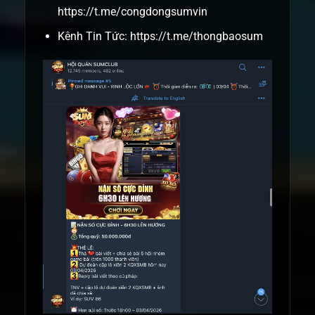
https://t.me/congdongsumvin
Kênh Tin Tức: https://t.me/thongbaosum