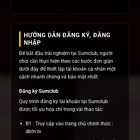
HƯỚNG DẪN ĐĂNG KÝ, ĐĂNG
NHẬP
Để bắt đầu trải nghiệm tại Sumclub, người
chơi cần thực hiện theo các bước đơn giản
dưới đây để thiết lập tài khoản cá nhân một
cách nhanh chóng và bảo mật nhất:
Đăng ký Sumclub
Quy trình đăng ký tài khoản tại Sumclub
được tối ưu hóa chỉ trong vài thao tác:
B1 : Truy cập vào trang chủ chính thức :
dbfn.tv