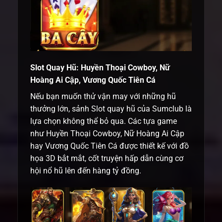
Slot Quay Hũ: Huyền Thoại Cowboy, Nữ
Hoàng Ai Cập, Vương Quốc Tiên Cá
Nếu bạn muốn thử vận may với những hũ
thưởng lớn, sảnh Slot quay hũ của Sumclub là
lựa chọn không thể bỏ qua. Các tựa game
như Huyền Thoại Cowboy, Nữ Hoàng Ai Cập
hay Vương Quốc Tiên Cá được thiết kế với đồ
họa 3D bắt mắt, cốt truyện hấp dẫn cùng cơ
hội nổ hũ lên đến hàng tỷ đồng.