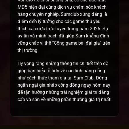
MD5 hiện đại cùng dịch vụ chăm sóc khách
hàng chuyên nghiệp, Sumclub xứng đáng là
điểm đến lý tưởng cho các game thủ yêu
thích cá cược trực tuyến trong năm 2026. Sự
uy tín và minh bạch đã giúp Sum khẳng định
vững chắc vị thế “Cổng game bài đại gia” trên
thị trường.
Hy vọng rằng những thông tin chi tiết trên đã
giúp bạn hiểu rõ hơn về các tính năng cũng
như cách thức tham gia tại Sum Club. Đừng
ngần ngại gia nhập cộng đồng ngay hôm nay
để tận hưởng những trải nghiệm giải trí đẳng
cấp và săn về những phần thưởng giá trị nhất!