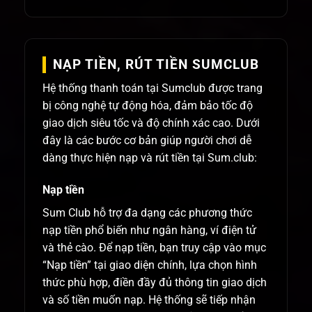
NẠP TIỀN, RÚT TIỀN SUMCLUB
Hệ thống thanh toán tại Sumclub được trang
bị công nghệ tự động hóa, đảm bảo tốc độ
giao dịch siêu tốc và độ chính xác cao. Dưới
đây là các bước cơ bản giúp người chơi dễ
dàng thực hiện nạp và rút tiền tại Sum.club:
Nạp tiền
Sum Club hỗ trợ đa dạng các phương thức
nạp tiền phổ biến như ngân hàng, ví điện tử
và thẻ cào. Để nạp tiền, bạn truy cập vào mục
“Nạp tiền” tại giao diện chính, lựa chọn hình
thức phù hợp, điền đầy đủ thông tin giao dịch
và số tiền muốn nạp. Hệ thống sẽ tiếp nhận