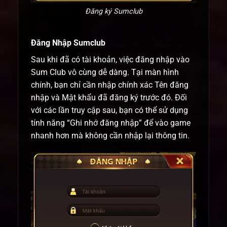
Đăng ký Sumclub
Đăng Nhập Sumclub
Sau khi đã có tài khoản, việc đăng nhập vào
Sum Club vô cùng dễ dàng. Tại màn hình
chính, bạn chỉ cần nhập chính xác Tên đăng
nhập và Mật khẩu đã đăng ký trước đó. Đối
với các lần truy cập sau, bạn có thể sử dụng
tính năng “Ghi nhớ đăng nhập” để vào game
nhanh hơn mà không cần nhập lại thông tin.