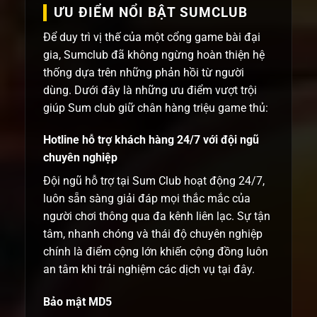
ƯU ĐIỂM NỔI BẬT SUMCLUB
Để duy trì vị thế của một cổng game bài đại
gia, Sumclub đã không ngừng hoàn thiện hệ
thống dựa trên những phản hồi từ người
dùng. Dưới đây là những ưu điểm vượt trội
giúp Sum club giữ chân hàng triệu game thủ:
Hotline hỗ trợ khách hàng 24/7 với đội ngũ
chuyên nghiệp
Đội ngũ hỗ trợ tại Sum Club hoạt động 24/7,
luôn sẵn sàng giải đáp mọi thắc mắc của
người chơi thông qua đa kênh liên lạc. Sự tận
tâm, nhanh chóng và thái độ chuyên nghiệp
chính là điểm cộng lớn khiến cộng đồng luôn
an tâm khi trải nghiệm các dịch vụ tại đây.
Bảo mật MD5