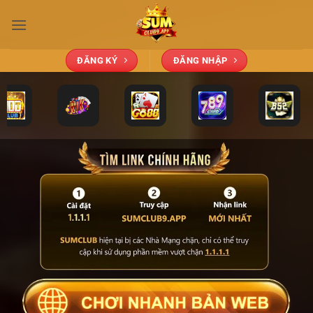
Bỏ
qua
nội
dung
ĐĂNG KÝ
ĐĂNG NHẬP