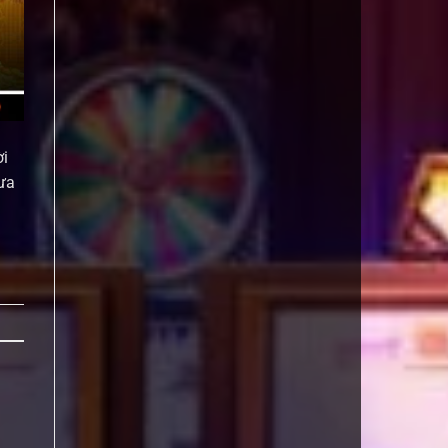
ời
đưa