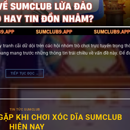
ranh cãi dữ dội trên các hội nhóm trò chơi trực tuyến trong th
oang mang trước những thông tin trái chiều về vấn đề này. Để 
TIẾP TỤC ĐỌC
→
TIN TỨC SUMCLUB
GẶP KHI CHƠI XÓC DĨA SUMCLUB
HIỆN NAY