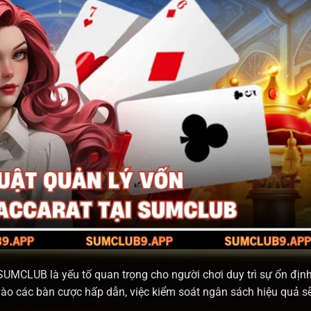
 SUMCLUB là yếu tố quan trọng cho người chơi duy trì sự ổn địn
 vào các bàn cược hấp dẫn, việc kiểm soát ngân sách hiệu quả s