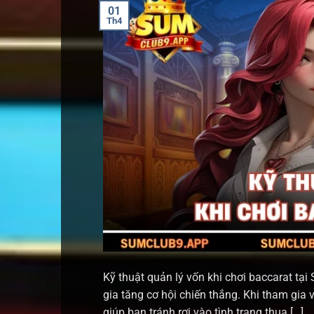
01
Th4
Kỹ thuật quản lý vốn khi chơi baccarat tại
gia tăng cơ hội chiến thắng. Khi tham gia
giúp bạn tránh rơi vào tình trạng thua […]