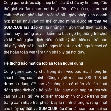
Cổng game được cấp phép bởi các tổ chức uy tín hàng đầu
thế giới và đảm bảo mọi hoạt động đều có sự giám sát
chặt chẽ của pháp luật. Việc sở hữu giấy phép kinh doanh
hợp pháp như vậy có thể chứng minh được
sự thật về
SUMCLUB lừa đảo
chỉ là những tin đồn thất thiệt. Các tổ
chức này thường xuyên kiểm tra bất ngờ hệ thống trò chơi
và khả năng giao dịch. Nếu có bất kỳ dấu hiệu sai trái nào
thì giấy phép sẽ bị thu hồi ngay lập tức do đó người chơi có
thể hoàn toàn yên tâm tính pháp lý tại nơi đây.
Hệ thống bảo mật đa lớp an toàn người dùng
Cổng game cực kỳ chú trọng đến việc bảo mật thông tin
khách hàng của mình. Công nghệ mã hóa SSL 128 bit
được sử dụng để bảo vệ thông tin cá nhân và các hoạt
động giao dịch của hội viên. Mọi giao dịch nạp rút đều yêu
cầu mã OTP gửi về số điện thoại chính chủ để tránh tình
trạng xâm nhập trái phép. Đây là minh chứng rõ ràng nhất
cho thấy
sự thật về SUMCLUB lừa đảo
là hoàn toàn sai sự