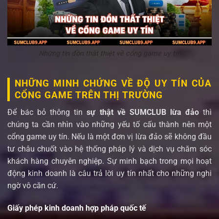
Những tin đồn thất thiệt về cổng game uy tín
NHỮNG MINH CHỨNG VỀ ĐỘ UY TÍN CỦA
CỔNG GAME TRÊN THỊ TRƯỜNG
Để bác bỏ thông tin
sự thật về SUMCLUB lừa đảo
thì
chúng ta cần nhìn vào những yếu tố cấu thành nên một
cổng game uy tín. Nếu là một đơn vị lừa đảo sẽ không đầu
tư châu chuốt vào hệ thống pháp lý và dịch vụ chăm sóc
khách hàng chuyên nghiệp. Sự minh bạch trong mọi hoạt
động kinh doanh là câu trả lời uy tín nhất cho những nghi
ngờ vô căn cứ.
Giấy phép kinh doanh hợp pháp quốc tế