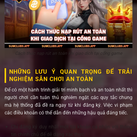
Cách thức nạp rút an toàn khi giao dịch tại cổng game
NHỮNG LƯU Ý QUAN TRỌNG ĐỂ TRẢI
NGHIỆM SÂN CHƠI AN TOÀN
Để có một hành trình giải trí minh bạch và an toàn nhất thì
người chơi cần tuân thủ nghiêm ngặt các quy tắc chung
mà hệ thống đã đề ra ngay từ khi đăng ký. Việc vi phạm
các điều khoản có thể dẫn đến những hậu quả đáng tiếc.
Chỉ đăng ký duy nhất một tài khoản cá nhân với thông
tin chính chủ để dễ dàng xác thực.