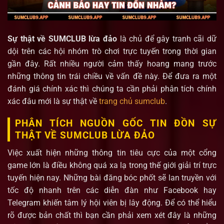
Sự thật về SUMCLUB lừa đảo
là chủ để gây tranh cãi dữ
dội trên các hội nhóm trò chơi trực tuyến trong thời gian
gần đây. Rất nhiều người cảm thấy hoang mang trước
những thông tin trái chiều về vấn đề này. Để đưa ra một
đánh giá chính xác thì chúng ta cần phải phân tích chính
xác đâu mới là sự thật về
trang chủ sumclub
.
PHÂN TÍCH NGUỒN GỐC TIN ĐỒN SỰ
THẬT VỀ SUMCLUB LỪA ĐẢO
Việc xuất hiện những thông tin tiêu cực của một cổng
game lớn là điều không quá xa lạ trong thế giới giải trí trực
tuyến hiện nay. Những bài đăng bóc phốt sẽ lan truyền với
tốc độ nhanh trên các diễn đàn như Facebook hay
Telegram khiến tâm lý hội viên bị lây động. Để có thể hiểu
rõ được bản chất thì bạn cần phải xem xét đây là những