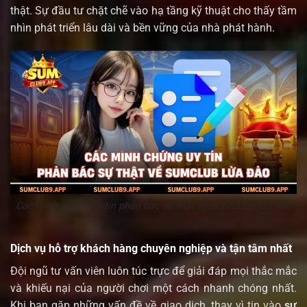
thật. Sự đầu tư chặt chẽ vào hạ tầng kỹ thuật cho thấy tầm
nhìn phát triển lâu dài và bền vững của nhà phát hành.
Các minh chứng uy tín phản bác sự thật về SUMCLUB lừa đảo
Dịch vụ hỗ trợ khách hàng chuyên nghiệp và tận tâm nhất
Đội ngũ tư vấn viên luôn túc trực để giải đáp mọi thắc mắc
và khiếu nại của người chơi một cách nhanh chóng nhất.
Khi bạn gặp những vấn đề về giao dịch, thay vì tin vào
sự