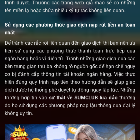
trình duyệt. Thường các trang web giả mạo sẽ có những
tên miền lạ hoặc chứa nhiều ký tự rác không liên quan.
Sử dụng các phương thức giao dịch nạp rút tiền an toàn
nhất
Để tránh các rắc rối liên quan đến giao dịch thì bạn nên ưu
tiên sử dụng các phương thức thanh toán trực tiếp qua
ngân hàng hoặc ví điện tử. Tránh những giao dịch qua các
bên trung gian thứ ba không rõ nguồn gốc để hạn chế nguy
cơ bị đánh cắp thông tin tài khoản ngân hàng. Việc thực
hiện đúng quy trình nạp tiền theo hướng dẫn sẽ giúp giao
dịch được hệ thống phê duyệt tự động ngay lập tức. Những
trường hợp tin vào
sự thật về SUMCLUB lừa đảo
thường
do họ sử dụng các phương pháp nạp lậu thông qua đại lý
không uy tín.