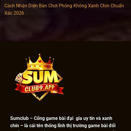
Cách Nhận Diện Bàn Chơi Phỏng Không Xanh Chín Chuẩn
Xác 2026
Sumclub – Cổng game bài đại gia uy tín và xanh
chín – là cái tên thống lĩnh thị trường game bài đổi