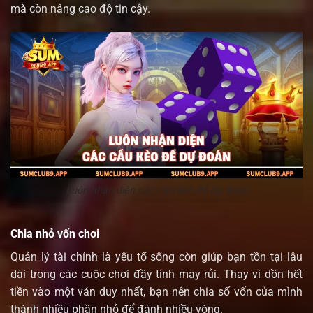
mà còn nâng cao độ tin cậy.
Luôn nhận diện các cầu kèo để dự đoán
Chia nhỏ vốn chơi
Quản lý tài chính là yếu tố sống còn giúp bạn tồn tại lâu
dài trong các cuộc chơi đầy tính may rủi. Thay vì dồn hết
tiền vào một ván duy nhất, bạn nên chia số vốn của mình
thành nhiều phần nhỏ để đánh nhiều vòng.