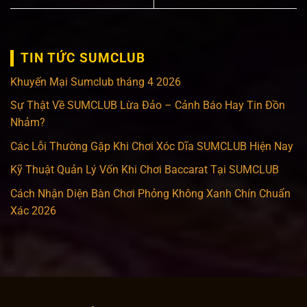
TIN TỨC SUMCLUB
Khuyến Mại Sumclub tháng 4 2026
Sự Thật Về SUMCLUB Lừa Đảo – Cảnh Báo Hay Tin Đồn
Nhảm?
Các Lỗi Thường Gặp Khi Chơi Xóc Dĩa SUMCLUB Hiện Nay
Kỹ Thuật Quản Lý Vốn Khi Chơi Baccarat Tại SUMCLUB
Cách Nhận Diện Bàn Chơi Phỏng Không Xanh Chín Chuẩn
Xác 2026