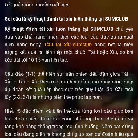
kết quả mong muốn xuất hiện.
Soi cầu là kỹ thuật đánh tài xỉu luôn thắng tại SUMCLUB
Kỹ thuật đánh tài xỉu luôn thắng tại SUMCLUB
chủ yếu
dựa vào khả năng nhận diện các loại cầu đặc trưng xuất
hiện hàng ngày.
Cầu tài xỉu sumclub
dạng bệt
là hiện
tượng kết quả ra liên tiếp một chuỗi Tài hoặc Xỉu, có khi
kéo dài tới 10-15 ván liên tục.
Cầu đảo (1-1) thể hiện sự luân phiên đều đặn giữa Tài –
Xỉu – Tài – Xỉu theo một mô hình gần như máy móc, giúp
dự đoán kết quả tiếp theo dựa trên quy luật lặp. Cầu tích
lũy (2-2, 3-1) là những biến thể phức tạp hơn.
Hiểu rõ đặc điểm và biến thể của từng loại cầu giúp bạn
lựa chọn chiến thuật đặt cược phù hợp, hạn chế rủi ro và
tăng khả năng thắng trong mọi tình huống. Nắm bắt đúng
loại cầu đang diễn ra không chỉ giúp bạn dự đoán hiệu quả