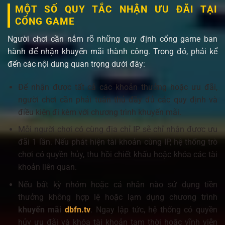
MỘT SỐ QUY TẮC NHẬN ƯU ĐÃI TẠI
CỔNG GAME
Người chơi cần nắm rõ những quy định cổng game ban
hành để nhận khuyến mãi thành công. Trong đó, phải kể
đến các nội dung quan trọng dưới đây:
Để nhận được tất cả các khoản thưởng hoặc ưu đãi,
người chơi cần phải tuân thủ đầy đủ các quy định và
điều kiện đi kèm với chương trình khuyến mãi.
Mỗi người chơi có cùng địa chỉ IP sẽ chỉ nhận được ưu
đãi 1 lần. Nếu phát hiện tài khoản cùng IP, hệ thống trò
chơi có quyền hủy, thu hồi chiết khấu hoặc khóa các tài
khoản liên quan.
Nếu bất kỳ nhóm hoặc cá nhân nào sử dụng tiền
thưởng không hợp lệ hoặc lạm dụng chương trình
khuyến mãi
dbfn.tv
. Ngay lập tức, hệ thống có quyền
hủy ưu đãi và khóa tài khoản tạm thời hoặc vĩnh viễn