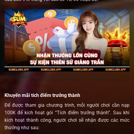
Nhận thưởng lớn cùng sự kiện thiên sứ giáng trần
Khuyến mãi tích điểm trưởng thành
Để được tham gia chương trình, mỗi người chơi cần nạp
100K để kích hoạt gói “Tích điểm trưởng thành”. Sau khi
kích hoạt thành công, người chơi sẽ nhận được các mức
thưởng như sau: