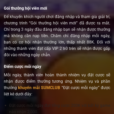
Gói thưởng hội viên mới
Để khuyến khích người chơi đăng nhập và tham gia giải trí,
chương trình “Gói thưởng hội viên mới” đã được ra mắt.
Chỉ trong 3 ngày đầu đăng nhập bạn sẽ nhận được thưởng
mà không cần nạp tiền. Chăm chỉ đăng nhập mỗi ngày,
bạn có cơ hội nhận thưởng lớn, thấp nhất 88K. Đối với
những thành viên đạt cấp VIP 2 trở trên sẽ nhận được gấp
đôi vào những ngày chẵn.
Điểm cược mỗi ngày
Mỗi ngày, thành viên hoàn thành nhiệm vụ đặt cược sẽ
nhận được điểm thưởng tương ứng. Nhiệm vụ và phần
thưởng
khuyến mãi SUMCLUB
“Đặt cược mỗi ngày” được
liệt kê dưới đây:
Đặt cược mỗi ngày đạt tổng cược 200K với bất kỳ game
nào nhận 2,000.