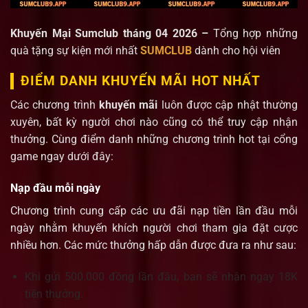
Khuyến Mại Sumclub tháng 04 2026 –
Tổng hợp những
quà tặng sự kiện mới nhất
SUMCLUB
dành cho hội viên
ĐIỂM DANH KHUYẾN MÃI HOT NHẤT
Các chương trình
khuyến mãi
luôn được cập nhật thường
xuyên, bất kỳ người chơi nào cũng có thể truy cập nhận
thưởng. Cùng điểm danh những chương trình hot tại cổng
game ngay dưới đây:
Nạp đầu mỗi ngày
Chương trình cung cấp các ưu đãi nạp tiền lần đầu mỗi
ngày nhằm khuyến khích người chơi tham gia đặt cược
nhiều hơn. Các mức thưởng hấp dẫn được đưa ra như sau:
Khi gửi 500.000 đồng lần đầu, bạn sẽ nhận ngay 18K
tiền thưởng.