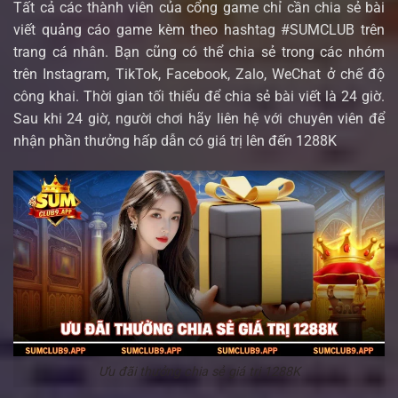
Tất cả các thành viên của cổng game chỉ cần chia sẻ bài
viết quảng cáo game kèm theo hashtag #SUMCLUB trên
trang cá nhân. Bạn cũng có thể chia sẻ trong các nhóm
trên Instagram, TikTok, Facebook, Zalo, WeChat ở chế độ
công khai. Thời gian tối thiểu để chia sẻ bài viết là 24 giờ.
Sau khi 24 giờ, người chơi hãy liên hệ với chuyên viên để
nhận phần thưởng hấp dẫn có giá trị lên đến 1288K
Ưu đãi thưởng chia sẻ giá trị 1288K