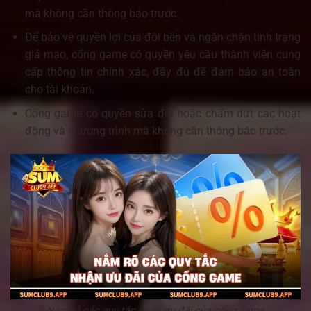
mà không cần thông báo trước.
Để bảo vệ quyền lợi của đôi bên và ngăn chặn tình trạng
giả mạo, cổng game có quyền yêu cầu thành viên cung
cấp thông tin chính xác, đầy đủ để đảm bảo an toàn
cho tài khoản.
Cổng game có quyền sửa đổi hoặc chấm dứt các hoạt
động và chương trình mà không cần thông báo trước.
Nắm rõ các quy tắc nhận ưu đãi của cổng game