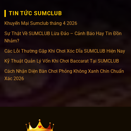
TIN TỨC SUMCLUB
Khuyến Mại Sumclub tháng 4 2026
Sự Thật Về SUMCLUB Lừa Đảo – Cảnh Báo Hay Tin Đồn
Nhảm?
Các Lỗi Thường Gặp Khi Chơi Xóc Dĩa SUMCLUB Hiện Nay
Kỹ Thuật Quản Lý Vốn Khi Chơi Baccarat Tại SUMCLUB
Cách Nhận Diện Bàn Chơi Phỏng Không Xanh Chín Chuẩn
Xác 2026