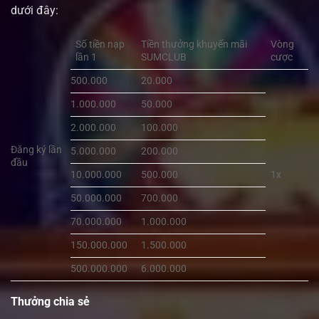
dưới đây:
Số tiền nạp
Tiền thưởng khuyến mãi
Vòng
lần 1
SUMCLUB
cược
500.000
20.000
1.000.000
50.000
2.000.000
100.000
Đăng ký lần
5.000.000
200.000
đầu
10.000.000
500.000
1x
50.000.000
700.000
70.000.000
1.000.000
150.000.000
1.500.000
500.000.000
6.000.000
Thưởng chia sẻ