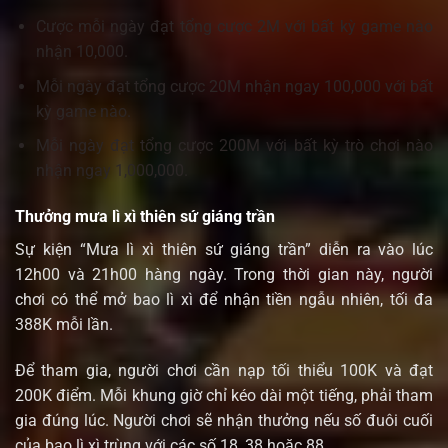
Cược mỗi ngày đạt tổng cược 2M với bất kỳ game nào
nhận 10,000.
Mỗi ngày đạt tổng cược 20M nhận ngay 100,000 với bất
kỳ game nào.
Mỗi ngày đạt tổng cược 200M với bất kỳ trò chơi nào
nhận ngay 1,000,000.
Thưởng mưa lì xì thiên sứ giáng trần
Sự kiện “Mưa lì xì thiên sứ giáng trần” diễn ra vào lúc
12h00 và 21h00 hàng ngày. Trong thời gian này, người
chơi có thể mở bao lì xì để nhận tiền ngẫu nhiên, tối đa
388K mỗi lần.
Để tham gia, người chơi cần nạp tối thiểu 100K và đạt
200K điểm. Mỗi khung giờ chỉ kéo dài một tiếng, phải tham
gia đúng lúc. Người chơi sẽ nhận thưởng nếu số đuôi cuối
của bao lì xì trùng với các số 18, 38 hoặc 88.