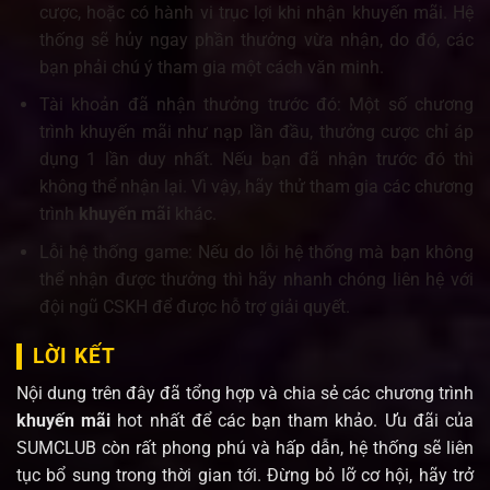
cược, hoặc có hành vi trục lợi khi nhận khuyến mãi. Hệ
thống sẽ hủy ngay phần thưởng vừa nhận, do đó, các
bạn phải chú ý tham gia một cách văn minh.
Tài khoản đã nhận thưởng trước đó: Một số chương
trình khuyến mãi như nạp lần đầu, thưởng cược chỉ áp
dụng 1 lần duy nhất. Nếu bạn đã nhận trước đó thì
không thể nhận lại. Vì vậy, hãy thử tham gia các chương
trình
khuyến mãi
khác.
Lỗi hệ thống game: Nếu do lỗi hệ thống mà bạn không
thể nhận được thưởng thì hãy nhanh chóng liên hệ với
đội ngũ CSKH để được hỗ trợ giải quyết.
LỜI KẾT
Nội dung trên đây đã tổng hợp và chia sẻ các chương trình
khuyến mãi
hot nhất để các bạn tham khảo. Ưu đãi của
SUMCLUB còn rất phong phú và hấp dẫn, hệ thống sẽ liên
tục bổ sung trong thời gian tới. Đừng bỏ lỡ cơ hội, hãy trở